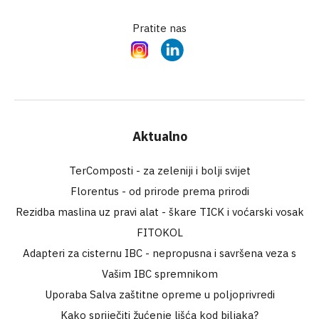
Pratite nas
Instagram
LinkedIn
Aktualno
TerComposti - za zeleniji i bolji svijet
Florentus - od prirode prema prirodi
Rezidba maslina uz pravi alat - škare TICK i voćarski vosak
FITOKOL
Adapteri za cisternu IBC - nepropusna i savršena veza s
Vašim IBC spremnikom
Uporaba Salva zaštitne opreme u poljoprivredi
Kako spriječiti žućenje lišća kod biljaka?