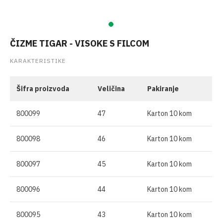
ČIZME TIGAR - VISOKE S FILCOM
KARAKTERISTIKE
Šifra proizvoda
Veličina
Pakiranje
800099
47
Karton 10 kom
800098
46
Karton 10 kom
800097
45
Karton 10 kom
800096
44
Karton 10 kom
800095
43
Karton 10 kom