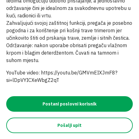
leđima omogućuju udobno pristajanje, a jednostavno
održavanje čini je idealnom za svakodnevnu upotrebu u
kući, radionici ili vrtu.
Zahvaljujući svojoj zaštitnoj funkciji, pregača je posebno
pogodna i za korištenje pri košnji trave trimerom jer
učinkovito štiti od prskanja trave, zemlje i sitnih čestica.
Održavanje: nakon uporabe obrisati pregaču vlažnom
krpom i blagim deterdžentom. Čuvati na tamnom i
suhom mjestu.
YouTube video: https://youtu.be/GMVmEIXJmF8?
si=lDpVYICXeWbgZ2qT
Postani poslovni korisnik
Pošalji upit