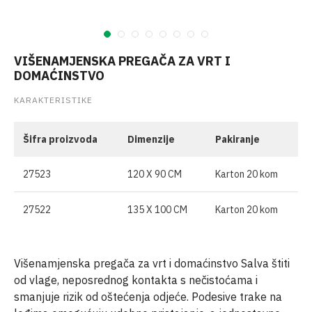
VIŠENAMJENSKA PREGAČA ZA VRT I
DOMAĆINSTVO
KARAKTERISTIKE
Šifra proizvoda
Dimenzije
Pakiranje
27523
120 X 90 CM
Karton 20 kom
27522
135 X 100 CM
Karton 20 kom
Višenamjenska pregača za vrt i domaćinstvo Salva štiti
od vlage, neposrednog kontakta s nečistoćama i
smanjuje rizik od oštećenja odjeće. Podesive trake na