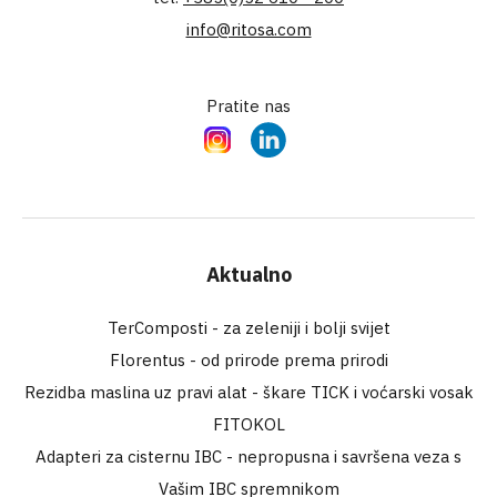
info@ritosa.com
Pratite nas
Instagram
LinkedIn
Aktualno
TerComposti - za zeleniji i bolji svijet
Florentus - od prirode prema prirodi
Rezidba maslina uz pravi alat - škare TICK i voćarski vosak
FITOKOL
Adapteri za cisternu IBC - nepropusna i savršena veza s
Vašim IBC spremnikom