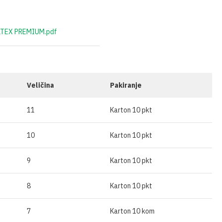
ĆA GNOJIVA
OSTALO
SKE
IVA U ŠTAPIĆIMA
LATEX PREMIUM.pdf
Veličina
Pakiranje
11
Karton 10 pkt
10
Karton 10 pkt
9
Karton 10 pkt
8
Karton 10 pkt
7
Karton 10 kom