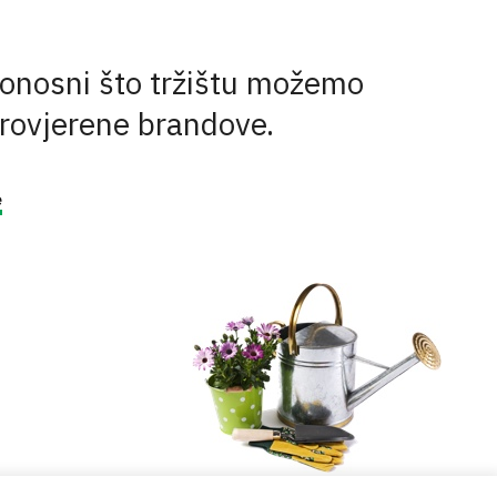
onosni što tržištu možemo
provjerene brandove.
e