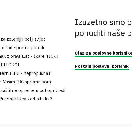
Izuzetno smo p
ponuditi naše 
 zeleniji i bolji svijet
 prirode prema prirodi
Ulaz za poslovne korisnik
a uz pravi alat - škare TICK i
k FITOKOL
Postani poslovni korisnik
sternu IBC - nepropusna i
 s Vašim IBC spremnikom
zaštitne opreme u poljoprivredi
 žućenje lišća kod biljaka?