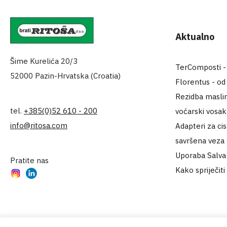
Aktualno
Šime Kurelića 20/3
TerComposti - za
52000 Pazin-Hrvatska (Croatia)
Florentus - od
Rezidba maslin
tel.
+385(0)52 610 - 200
voćarski vosa
info@ritosa.com
Adapteri za ci
savršena veza
Uporaba Salva 
Pratite nas
Kako spriječiti
Instagram
LinkedIn