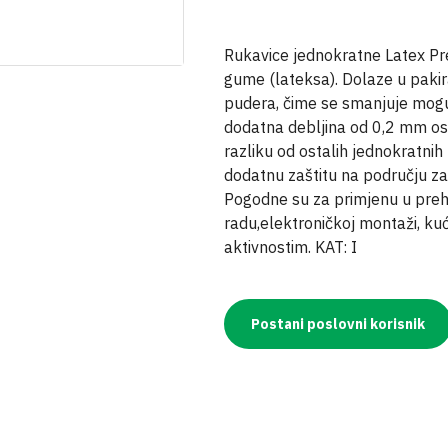
Rukavice jednokratne Latex P
gume (lateksa). Dolaze u paki
pudera, čime se smanjuje moguć
dodatna debljina od 0,2 mm osig
razliku od ostalih jednokratnih
dodatnu zaštitu na području za
Pogodne su za primjenu u prehr
radu,elektroničkoj montaži, ku
aktivnostim. KAT: I
Postani poslovni korisnik