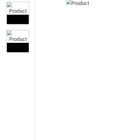
VAZE
LAYFLAT
OSTALO
ZAŠTITNE MREŽE I PLATNA
CIJEV KAP NA KAP
KOLINJE
JEDNOGODIŠNJA
VEZIVA
ŽELJEZARI
CIJEV KAP NA KAP
VIŠEGODIŠNJA
PRSKALICE I DODATNI PRIBOR
PLAMENICI 
SPOJEVI KAP NA KAP
GRABLJE
ROLETE I Z
VIŠEGODIŠNJA
MINI VRTNI ALAT
KAPE I ŠEŠ
SPOJEVI KAP NA KAP
JEDNOGODIŠNJA
PILE I ŠEGETI
OTIRAČI
AUTOMATSKO NAVODNJAVA
PROFESIONALNI ALAT ZA
VREĆICE Z
REZIDBU
OPREMA ZA ELEKTROVENTI
BRTVILA Z
DRŽALA
NAVODNJAVANJE CLABER
VREĆE
OPREMA ZA IBC CISTERNE
RUBNJACI