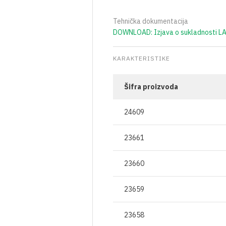
OSTALO
BOCE ZA ULJE
ZAŠTITNA ODJEĆA
TEKU
ČAVLI
Tehnička dokumentacija
VRENJAČE
BOCE ZA ALKOHOLNA PIĆA
RESPIRATORI I MA
GNOJ
DOWNLOAD: Izjava o sukladnosti 
JA
MOŠTOMJERI I ALKOHOLMETRI
STAKLENKE
KARAKTERISTIKE
I PLIN
TEHNIČKA CRIJEVA
BOCE ZA VINO
AVJESE
POKLOPCI ZA STAKLENKE
Šifra proizvoda
IRI
24609
23661
NJE
A VAKUMIRANJE
LE
23660
A VRATA I PROZORE
23659
23658