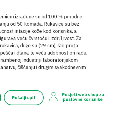
remium izrađene su od 100 % prirodne
ranju od 50 komada. Rukavice su bez
nost iritacije kože kod korisnika, a
urava veću čvrstoću i izdržljivost. Za
 rukavica, duže su (29 cm), što pruža
pešća i dlana te veću udobnost pri radu.
ambenoj industriji, laboratorijskom
ćanstvu, čišćenju i drugim svakodnevnim
Posjeti web shop za
Pošalji upit
poslovne korisnike