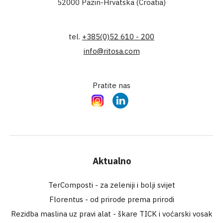
52000 Pazin-Hrvatska (Croatia)
tel.
+385(0)52 610 - 200
info@ritosa.com
Pratite nas
Instagram
LinkedIn
Aktualno
TerComposti - za zeleniji i bolji svijet
Florentus - od prirode prema prirodi
Rezidba maslina uz pravi alat - škare TICK i voćarski vosak