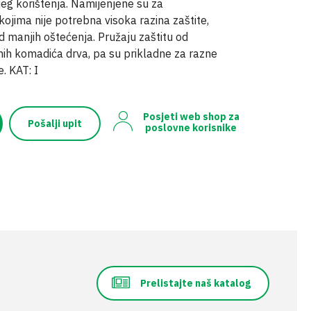
eg korištenja. Namijenjene su za
ojima nije potrebna visoka razina zaštite,
 od manjih oštećenja. Pružaju zaštitu od
tnih komadića drva, pa su prikladne za razne
. KAT: I
Posjeti web shop za
Pošalji upit
poslovne korisnike
Prelistajte naš katalog