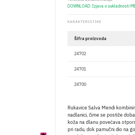
OSTALO
BOCE ZA ULJE
ZAŠTITNA ODJEĆA
TEKU
DOWNLOAD: Izjava o sukladnosti M
ČAVLI
VRENJAČE
BOCE ZA ALKOHOLNA PIĆA
RESPIRATORI I MA
GNOJ
KARAKTERISTIKE
JA
MOŠTOMJERI I ALKOHOLMETRI
STAKLENKE
I PLIN
TEHNIČKA CRIJEVA
BOCE ZA VINO
Šifra proizvoda
AVJESE
POKLOPCI ZA STAKLENKE
24702
IRI
24701
NJE
24700
A VAKUMIRANJE
LE
A VRATA I PROZORE
Rukavice Salva Mendi kombinir
nadlanici, čime se postiže doba
koža na dlanu povećava otporno
pri radu, dok pamučni dio na gorn