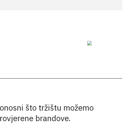
onosni što tržištu možemo
provjerene brandove.