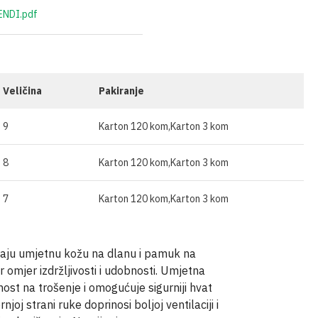
ĆA GNOJIVA
OSTALO
ENDI.pdf
SKE
IVA U ŠTAPIĆIMA
Veličina
Pakiranje
9
Karton 120 kom,Karton 3 kom
8
Karton 120 kom,Karton 3 kom
7
Karton 120 kom,Karton 3 kom
aju umjetnu kožu na dlanu i pamuk na
r omjer izdržljivosti i udobnosti. Umjetna
st na trošenje i omogućuje sigurniji hvat
joj strani ruke doprinosi boljoj ventilaciji i