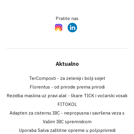
Pratite nas
Instagram
LinkedIn
Aktualno
TerComposti - za zeleniji i bolji svijet
Florentus - od prirode prema prirodi
Rezidba maslina uz pravi alat - škare TICK i voćarski vosak
FITOKOL
Adapteri za cisternu IBC - nepropusna i savršena veza s
Vašim IBC spremnikom
Uporaba Salva zaštitne opreme u poljoprivredi