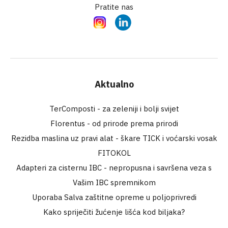
Pratite nas
Instagram
LinkedIn
Aktualno
TerComposti - za zeleniji i bolji svijet
Florentus - od prirode prema prirodi
Rezidba maslina uz pravi alat - škare TICK i voćarski vosak
FITOKOL
Adapteri za cisternu IBC - nepropusna i savršena veza s
Vašim IBC spremnikom
Uporaba Salva zaštitne opreme u poljoprivredi
Kako spriječiti žućenje lišća kod biljaka?